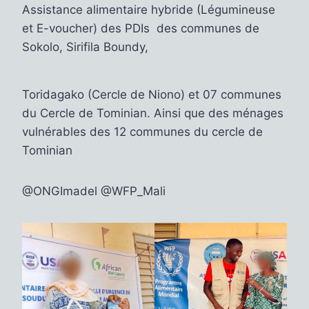
Assistance alimentaire hybride (Légumineuse
et E-voucher) des PDIs des communes de
Sokolo, Sirifila Boundy,
Toridagako (Cercle de Niono) et 07 communes
saljofa.com
villapalmeraie.com
ribstol elan
du Cercle de Tominian. Ainsi que des ménages
tomnanclachwindfarm.co.uk
wiener-
vulnérables des 12 communes du cercle de
bronzen.com
skrue kasse
beckmann 12l
Tominian
ribstol elan
bundy kilpi damske
ribstol elan
red-gricciplac.org
@ONGImadel @WFP_Mali
tomnanclachwindfarm.co.uk
truhlarstvibilek.cz
villapalmeraie.com
ribstol
elan