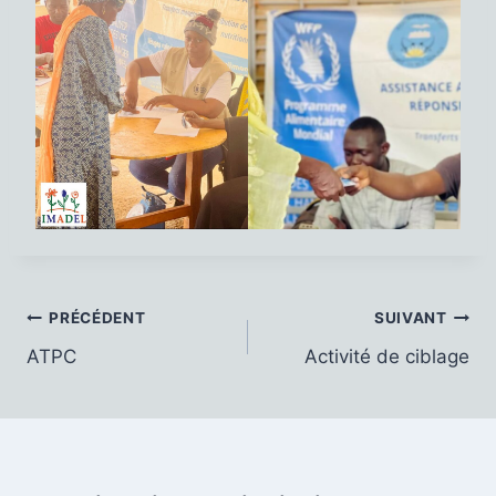
Navigation
PRÉCÉDENT
SUIVANT
ATPC
Activité de ciblage
de
l’article