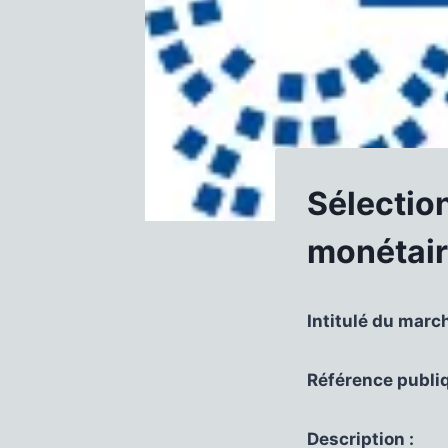
Sélection
monétai
Intitulé du march
Référence publiq
Description :