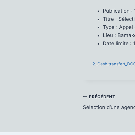
Publication :
Titre : Sélec
Type : Appel 
Lieu : Bamak
Date limite :
2. Cash transfert_DO
Navigation
PRÉCÉDENT
Sélection d’une age
de
l’article