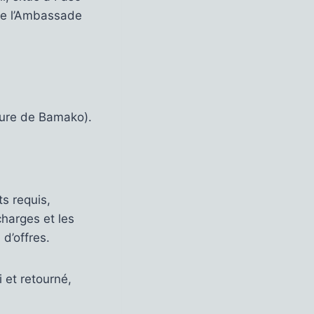
de l’Ambassade
eure de Bamako).
s requis,
charges et les
d’offres.
 et retourné,