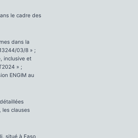
dans le cadre des
mmes dans la
013244/03/8 » ;
 inclusive et
2024 » ;
ssion ENGIM au
détaillées
, les clauses
i, situé à Faso