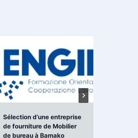
Sélection d’une entreprise
Sélecti
de fourniture de Mobilier
de four
de bureau à Bamako
d’hydr